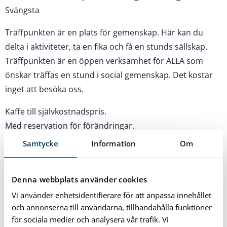
Svängsta
Träffpunkten är en plats för gemenskap. Här kan du
delta i aktiviteter, ta en fika och få en stunds sällskap.
Träffpunkten är en öppen verksamhet för ALLA som
önskar träffas en stund i social gemenskap. Det kostar
inget att besöka oss.
Kaffe till självkostnadspris.
Med reservation för förändringar.
Samtycke
Information
Om
Kontakt:
Träffpunkt Mariegården
Mariegården 48, 376 37 Svängsta
Denna webbplats använder cookies
Vi använder enhetsidentifierare för att anpassa innehållet
För information kontakta
och annonserna till användarna, tillhandahålla funktioner
Aktivitetssamordnare
för sociala medier och analysera vår trafik. Vi
Elisabeth Ahlqvist