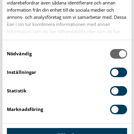
vidarebefordrar även sådana identifierare och annan
0454-57 46 19
information från din enhet till de sociala medier och
annons- och analysföretag som vi samarbetar med. Dessa
kan i sin tur kombinera informationen med annan
DELA:
information som du har tillhandahållit eller som de har
samlat in när du har använt deras tjänster.
Kopiera länk
Skriv ut sidan
S
Nödvändig
a
m
t
Inställningar
y
Information
c
Statistik
k
Plats
e
Träffpunkten Svängsta, Mariegården 48
s
Marknadsföring
v
Datum
a
Start: 17 april 2025 13:00
l
Slut: 17 april 2025 15:00