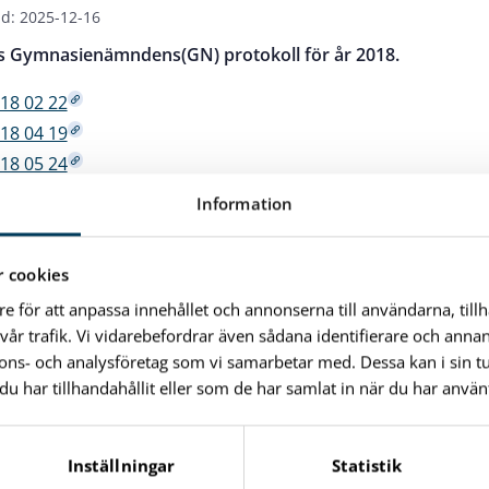
d: 2025-12-16
s Gymnasienämndens(GN) protokoll för år 2018.
18 02 22
18 04 19
18 05 24
18 06 14
Information
18 09 27
18 12 06
 cookies
re för att anpassa innehållet och annonserna till användarna, till
vår trafik. Vi vidarebefordrar även sådana identifierare och anna
nnons- och analysföretag som vi samarbetar med. Dessa kan i sin 
Skriv ut sidan
har tillhandahållit eller som de har samlat in när du har använt
Inställningar
Statistik