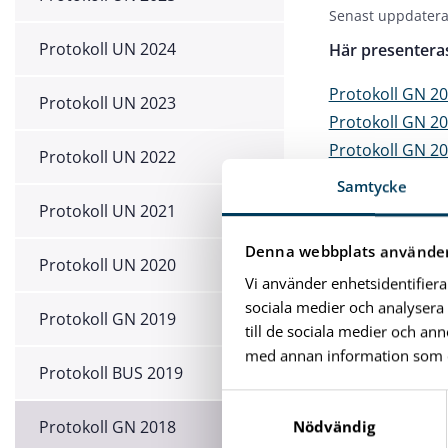
Senast uppdatera
Protokoll UN 2024
Här presentera
Protokoll GN 20
Protokoll UN 2023
Protokoll GN 20
Protokoll GN 20
Protokoll UN 2022
Protokoll GN 20
Samtycke
Protokoll GN 20
Protokoll UN 2021
Protokoll GN 20
Denna webbplats använder
Protokoll UN 2020
Vi använder enhetsidentifiera
DELA:
sociala medier och analysera 
Protokoll GN 2019
till de sociala medier och a
Kopiera länk
med annan information som du 
Protokoll BUS 2019
S
a
Protokoll GN 2018
Nödvändig