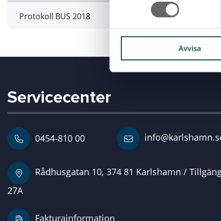
m
t
Protokoll BUS 2018
y
c
k
Avvisa
e
s
v
Servicecenter
a
l
info@karlshamn.s
0454-810 00
Rådhusgatan 10, 374 81 Karlshamn / Tillgän
27A
Fakturainformation