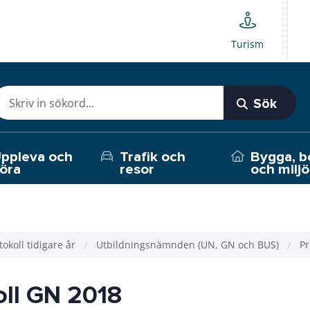
Turism
Sök
ppleva och
Trafik och
Bygga, b
öra
resor
och miljö
tokoll tidigare år
Utbildningsnämnden (UN, GN och BUS)
Pr
oll GN 2018