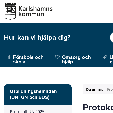
Hur kan vi hjälpa dig?
Förskola och
Omsorg och
U
skola
hjälp
g
Du är här:
Pro
Utbildningsnämnden
(UN, GN och BUS)
Protok
Protokoll UN 2025