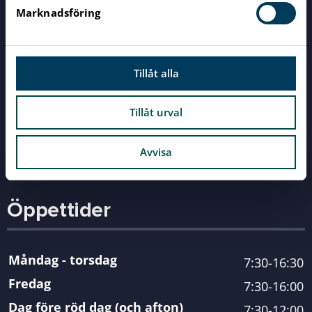
s
info@karlshamn.se
Marknadsföring
v
a
l
Rådhusgatan 10, 374 81 Karlshamn /
Tillåt alla
Tillgänglighetsanpassad entré: Kungsgatan
27A
Tillåt urval
Fakturainformation
Avvisa
Öppettider
Måndag - torsdag
7:30-16:30
Fredag
7:30-16:00
Dag före röd dag (och afton)
7:30-12:00