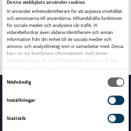
Denna webbplats använder cookies
Protokoll 7 oktober 2021
Vi använder enhetsidentifierare för att anpassa innehållet
Protokoll 2 september 2021
och annonserna till användarna, tillhandahålla funktioner
Protokoll 2 juni 2021
för sociala medier och analysera vår trafik. Vi
Protokoll 6 maj 2021
vidarebefordrar även sådana identifierare och annan
information från din enhet till de sociala medier och
Protokoll 7 april 2021
annons- och analysföretag som vi samarbetar med. Dessa
Protokoll 4 mars 2021
kan i sin tur kombinera informationen med annan
Protokoll 4 februari 2021
information som du har tillhandahållit eller som de har
samlat in när du har använt deras tjänster.
S
Nödvändig
a
Servicecenter
m
Vid alla dina frågor
t
Inställningar
y
c
0454-810 00
Statistik
k
e