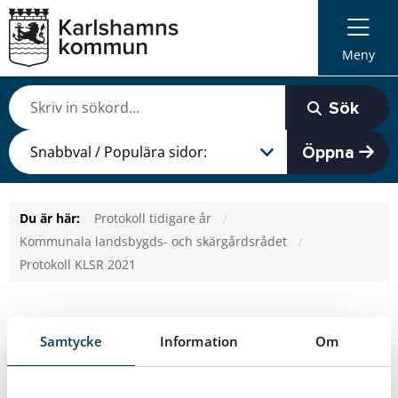
Meny
Sök
Öppna
Du är här:
Protokoll tidigare år
Kommunala landsbygds- och skärgårdsrådet
Protokoll KLSR 2021
Protokoll KLSR 2021
Samtycke
Information
Om
Senast uppdaterad: 2023-09-04
Protokoll 4 november 2021