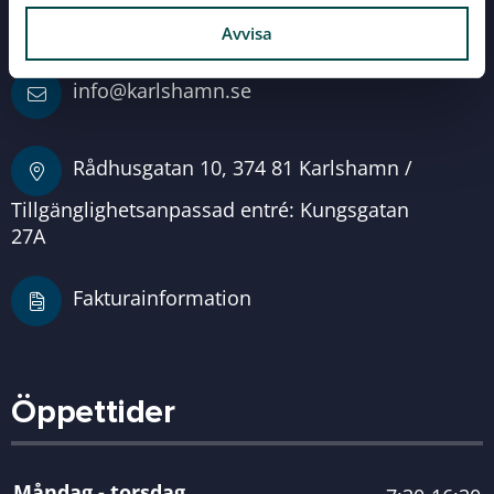
0454-810 00
Avvisa
info@karlshamn.se
Rådhusgatan 10, 374 81 Karlshamn /
Tillgänglighetsanpassad entré: Kungsgatan
27A
Fakturainformation
Öppettider
Måndag - torsdag