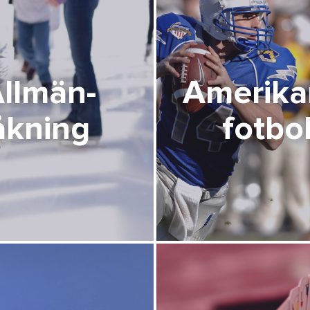
llmän­
Amerika
åkning
fotbol