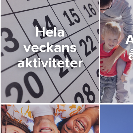
Hela
A
veckans
aktiviteter