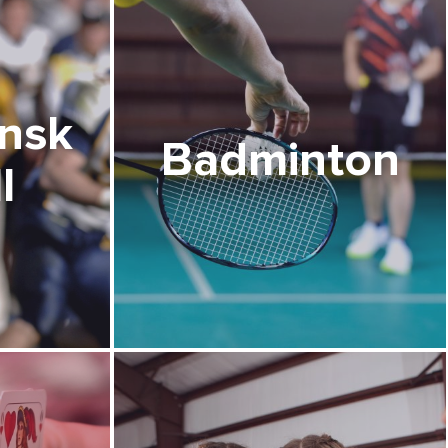
nsk
Badminton
l