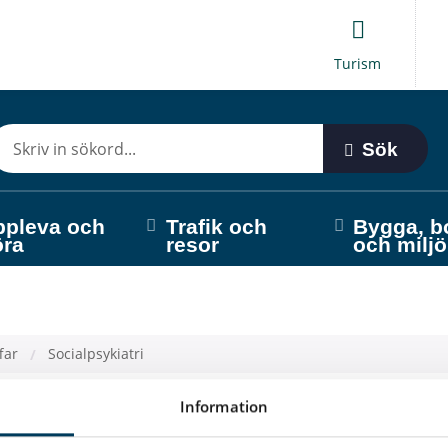
Turism
Sök
ppleva och
Trafik och
Bygga, b
öra
resor
och miljö
far
Socialpsykiatri
Information
sykiatri