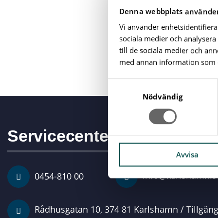
Senast uppdatera
Denna webbplats använder
Vi använder enhetsidentifiera
sociala medier och analysera 
DELA:
till de sociala medier och a
Kopiera länk
med annan information som du 
S
a
Nödvändig
m
t
y
Servicecenter
c
k
Avvisa
e
info@karlshamn.s
0454-810 00
s
v
a
Rådhusgatan 10, 374 81 Karlshamn / Tillgän
l