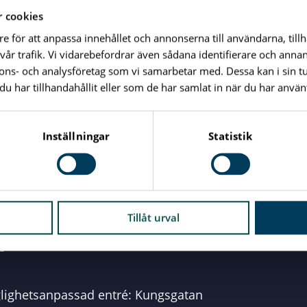
d: 2019-03-12
 cookies
re för att anpassa innehållet och annonserna till användarna, till
vår trafik. Vi vidarebefordrar även sådana identifierare och anna
nnons- och analysföretag som vi samarbetar med. Dessa kan i sin 
Skriv ut sidan
har tillhandahållit eller som de har samlat in när du har använt
Inställningar
Statistik
Vid alla dina frågor
Tillåt urval
e
glighetsanpassad entré: Kungsgatan