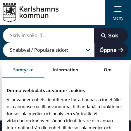
Meny
Sök
Öppna
Samtycke
Information
Om
Du är här:
Puffar
Gilla Karlshamn
Gilla Karlshamn
Denna webbplats använder cookies
Vi använder enhetsidentifierare för att anpassa innehållet
Senast uppdaterad: 2018-11-15
och annonserna till användarna, tillhandahålla funktioner
för sociala medier och analysera vår trafik. Vi
vidarebefordrar även sådana identifierare och annan
information från din enhet till de sociala medier och