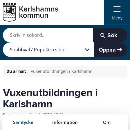
Meny
Sök
Öppna
Du är här:
Vuxenutbildningen i Karlshamn
Vuxenutbildningen i
Karlshamn
Senast uppdaterad: 2019-03-11
Samtycke
Information
Om