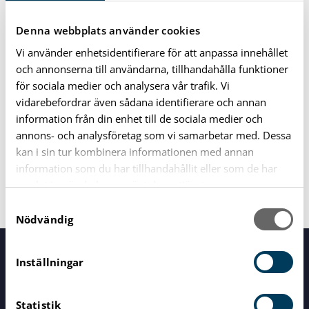
Telefon
Denna webbplats använder cookies
0454-815 60
Vi använder enhetsidentifierare för att anpassa innehållet
och annonserna till användarna, tillhandahålla funktioner
E-post
för sociala medier och analysera vår trafik. Vi
Skicka e-post
vidarebefordrar även sådana identifierare och annan
information från din enhet till de sociala medier och
annons- och analysföretag som vi samarbetar med. Dessa
Adress
kan i sin tur kombinera informationen med annan
Väggavägen 2
information som du har tillhandahållit eller som de har
374 81 Karlshamn
samlat in när du har använt deras tjänster.
S
Nödvändig
a
m
t
Servicecenter
Inställningar
Vid alla dina frågor
y
c
Statistik
k