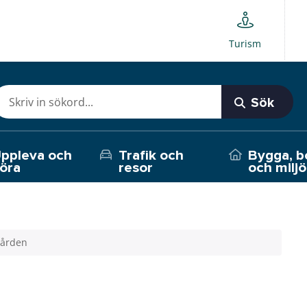
Turism
Sök
ppleva och
Trafik och
Bygga, b
öra
resor
och miljö
gården