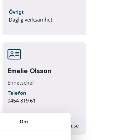
Övrigt
Daglig verksamhet
Emelie Olsson
Enhetschef
Telefon
0454-819 61
E-post
Om
emelie.olsson2@karlshamn.se