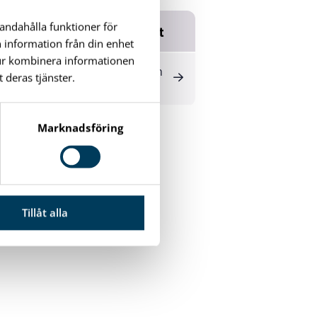
handahålla funktioner för
Relaterade dokument
n information från din enhet
tur kombinera informationen
Broschyr Styrmansgården
 deras tjänster.
3
(1M)
Marknadsföring
Tillåt alla