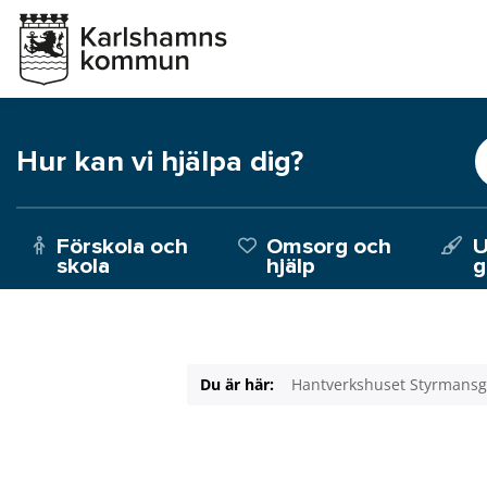
Hur kan vi hjälpa dig?
Förskola och
Omsorg och
U
skola
hjälp
g
Du är här:
Hantverkshuset Styrmans