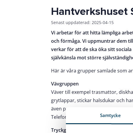
Hantverkshuset
Senast uppdaterad: 2025-04-15
Vi arbetar för att hitta lämpliga arbe
och förmåga. Vi uppmuntrar dem till 
verkar för att de ska öka sitt socia
självkänsla mot större självständigh
Här är våra grupper samlade som ar
Vävgruppen
Väver till exempel trasmattor, diskh
grytlappar, stickar halsdukar och h
även papper.
Samtycke
Telefon: 0454 – 810 27.
Tryckgruppen