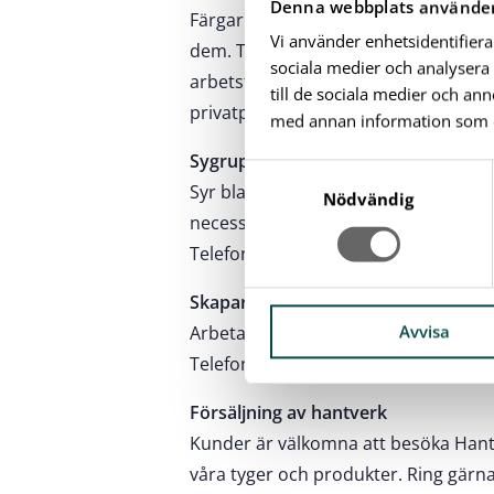
Denna webbplats använder
Färgar och trycker tyg till Sygruppen 
Vi använder enhetsidentifiera
dem. Tygerna manglas för att inte fä
sociala medier och analysera 
arbetstagarna i daglig verksamhet. Vi
till de sociala medier och a
privatpersoner.
med annan information som du 
Sygruppen (före detta Affären)
S
Syr bland annat ryggsäckar, lapptäck
a
Nödvändig
necessärer, förkläden, grytlappar m
m
t
Telefon: 0454 – 812 98
y
Skapargruppen
c
k
Avvisa
Arbetar med pyssel av olika slag, måle
e
Telefon: 0454 – 818 96.
s
v
Försäljning av hantverk
a
Kunder är välkomna att besöka Hant
l
våra tyger och produkter. Ring gärna 