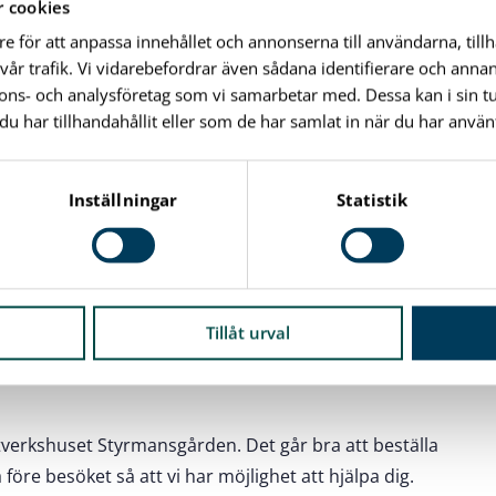
 cookies
(före detta Affären), som syr olika saker av
re för att anpassa innehållet och annonserna till användarna, till
rgen ska försvinna. Mönstren på tygerna är ritade av
vår trafik. Vi vidarebefordrar även sådana identifierare och anna
 trycker tyger både till ställen inom kommunen och till
nnons- och analysföretag som vi samarbetar med. Dessa kan i sin 
har tillhandahållit eller som de har samlat in när du har använt
en, mjukisdjur, kuddar, gardiner, olika väskmodeller,
Inställningar
Statistik
ed mera.
Tillåt urval
ri, bild, lera, dans och musik.
verkshuset Styrmansgården. Det går bra att beställa
före besöket så att vi har möjlighet att hjälpa dig.