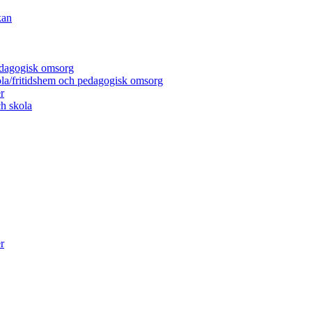
kan
pedagogisk omsorg
ola/fritidshem och pedagogisk omsorg
r
h skola
r