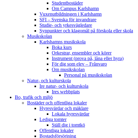
Studentbostäder
Om Campus Karlshamn
Vuxenutbildningen i Karlshamn
SFI – Svenska för invandrare
Studie- och yrkesvägledare
Synpunkter och klagomål på förskola eller skola
Musikskolan
Karlshamns musikskola
Boka kurs
Orkestrar, ensembler och körer
Instrument (prova på, låna eller hyra)
För dig som elev – Frånvaro
Om musikskolan
Personal på musikskolan
Natur- och kulturskola
Ire natur- och kulturskola
Ires webbplats
Bo, trafik och miljö
Bostäder och offentliga lokaler
Hyresvärdar och mäklare
Lokala hyresvärdar
Lediga tomter
Ställ dig i tomtkö
Offentliga lokaler
Bostadsförsörjning