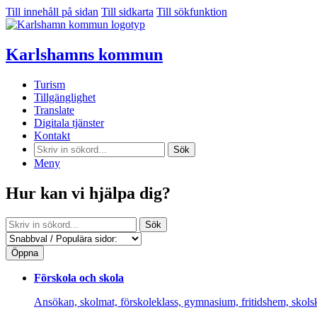
Till innehåll på sidan
Till sidkarta
Till sökfunktion
Karlshamns kommun
Turism
Tillgänglighet
Translate
Digitala tjänster
Kontakt
Sök
Meny
Hur kan vi hjälpa dig?
Sök
Öppna
Förskola och skola
Ansökan, skolmat, förskoleklass, gymnasium, fritidshem, skols