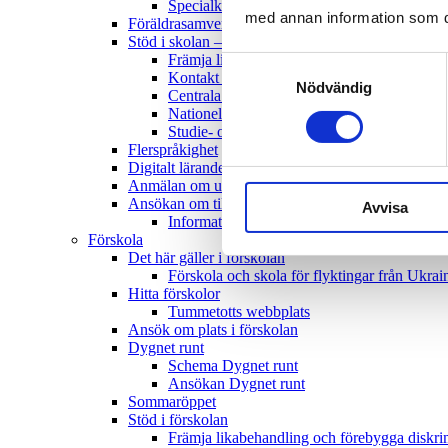
Specialkost
med annan information som du 
Föräldrasamverkan grundskola
Stöd i skolan – elevhälsan
Främja likabehandling och förebygga diskr
Samtyckesval
Kontakt skolsköterska
Nödvändig
Centrala barn- och elevhälsan
Nationellt kvalitetsregister för elevhälsans
Studie- och yrkesvägledning
Flerspråkighet
Digitalt lärande
Anmälan om upprepad eller längre frånvaro för ele
Ansökan om tilläggsbelopp fristående verksamhete
Avvisa
Information om tilläggsbelopp för elever me
Förskola
Det här gäller i förskolan
Förskola och skola för flyktingar från Ukrai
Hitta förskolor
Tummetotts webbplats
Ansök om plats i förskolan
Dygnet runt
Schema Dygnet runt
Ansökan Dygnet runt
Sommaröppet
Stöd i förskolan
Främja likabehandling och förebygga diskr