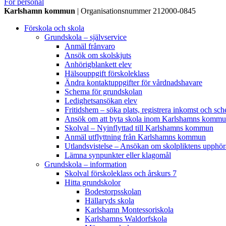
För personal
Karlshamn kommun
| Organisationsnummer 212000-0845
Förskola och skola
Grundskola – självservice
Anmäl frånvaro
Ansök om skolskjuts
Anhörigblankett elev
Hälsouppgift förskoleklass
Ändra kontaktuppgifter för vårdnadshavare
Schema för grundskolan
Ledighetsansökan elev
Fritidshem – söka plats, registrera inkomst och sc
Ansök om att byta skola inom Karlshamns komm
Skolval – Nyinflyttad till Karlshamns kommun
Anmäl utflyttning från Karlshamns kommun
Utlandsvistelse – Ansökan om skolpliktens upphö
Lämna synpunkter eller klagomål
Grundskola – information
Skolval förskoleklass och årskurs 7
Hitta grundskolor
Bodestorpsskolan
Hällaryds skola
Karlshamn Montessoriskola
Karlshamns Waldorfskola