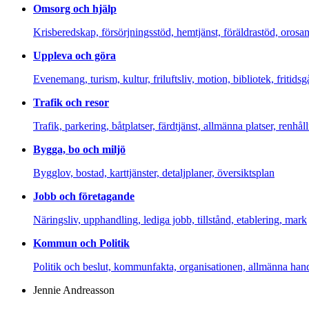
Omsorg och hjälp
Krisberedskap, försörjningsstöd, hemtjänst, föräldrastöd, oros
Uppleva och göra
Evenemang, turism, kultur, friluftsliv, motion, bibliotek, fritidsg
Trafik och resor
Trafik, parkering, båtplatser, färdtjänst, allmänna platser, renhål
Bygga, bo och miljö
Bygglov, bostad, karttjänster, detaljplaner, översiktsplan
Jobb och företagande
Näringsliv, upphandling, lediga jobb, tillstånd, etablering, mark
Kommun och Politik
Politik och beslut, kommunfakta, organisationen, allmänna han
Jennie Andreasson