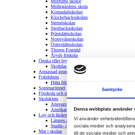
Mörrums skolor
Möllegårdens skola
Korpadalsskolan
Klockebacksskolan
Sternöskolan
Stenbackaskolan
Prästslättsskolan
Norrevångskolan
Österslättsskolan
Thoren Framtid
Åryds friskola
Önska eller byta grundskola
Skolplacering – principer och urval
Anpassad grundskola
Fritidshem
Hitta fritidshem
Sommaröppet
Samtycke
Förskola och skola för flyktingar från Ukraina
Skolskjuts
Ansvarsfördelning och ordningsregler
Denna webbplats använder 
Ansökan skolskjuts
Lov och läsårstider
Vi använder enhetsidentifierar
Lärares arbetsår
sociala medier och analysera 
Studie- och planeringsdagar
Mat i skolan
till de sociala medier och a