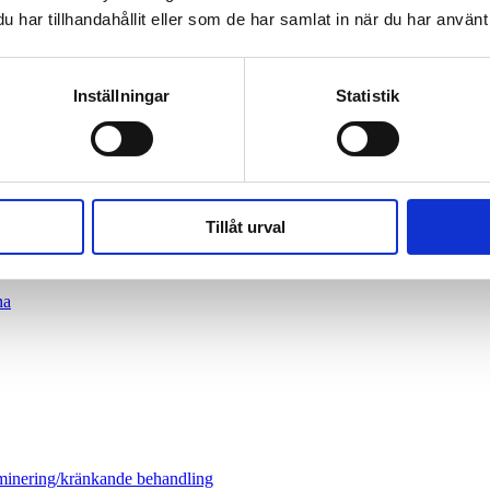
har tillhandahållit eller som de har samlat in när du har använt 
iminering/kränkande behandling
Inställningar
Statistik
 medicinska insatser, EMQ
v på fristående skola
r
Tillåt urval
d omfattande behov av särskilt stöd
na
iminering/kränkande behandling