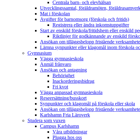
Centrala barn- och elevhälsan
Utvecklingssamtal, föräldramöten, föräldrasamver
Mat i förskolan
Avgifter för barnomsorg (förskola och fritids)
Registrera eller ändra inkomstuppgifter
Start av enskild förskola/fritidshem eller enskild 
Riktlinjer för godkännande av enskild försk
Ansökan om tilläggsbelopp fristående verksamhete
Lämna synpunkter eller klagomål inom förskola oc
Gymnasium
Vägga gymnasieskola
Anmäl frånvaro
Ansökan och antagning
Behörighet
Inackorderingsbidrag
Fri kvot
Vägga anpassad gymnasieskola
Reseersättning/busskort
Synpunkter och klagomål på förskola eller skola
Ansökan om tilläggsbelopp fristående verksamhete
Karlshamn Fria Läroverk
Studera som vuxen
Campus Karlshamn
Våra utbildningar
Plugga hos oss