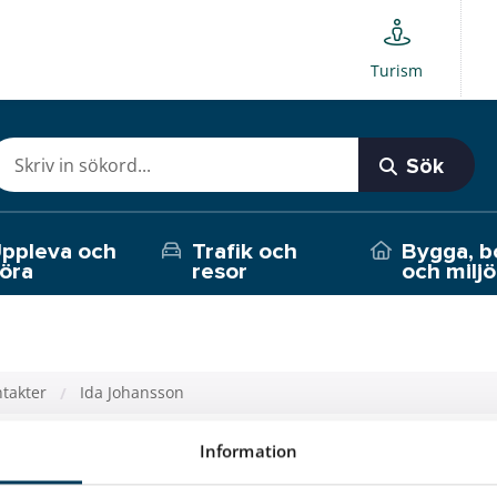
Turism
Sök
ppleva och
Trafik och
Bygga, b
öra
resor
och miljö
takter
Ida Johansson
Information
hansson