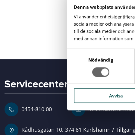
Senast uppdatera
Denna webbplats använder
Vi använder enhetsidentifiera
sociala medier och analysera 
DELA:
till de sociala medier och a
Kopiera länk
med annan information som du 
S
a
Nödvändig
m
t
Servicecenter
y
c
k
Avvisa
e
info@karlshamn.s
0454-810 00
s
v
a
Rådhusgatan 10, 374 81 Karlshamn / Tillgän
l