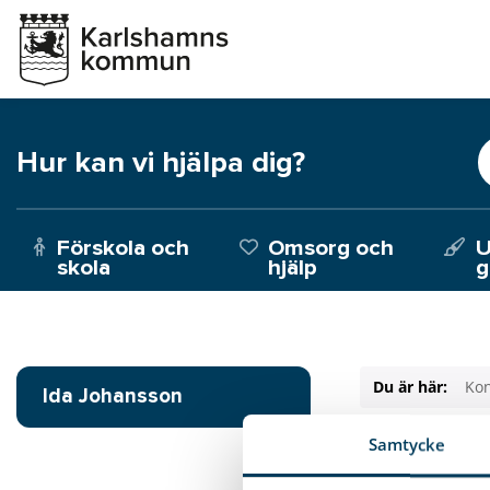
Hur kan vi hjälpa dig?
Förskola och
Omsorg och
U
skola
hjälp
g
Du är här:
Kon
Ida Johansson
Samtycke
Ida Jo