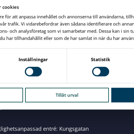
d: 2025-08-04
 cookies
re för att anpassa innehållet och annonserna till användarna, till
vår trafik. Vi vidarebefordrar även sådana identifierare och anna
nnons- och analysföretag som vi samarbetar med. Dessa kan i sin 
Skriv ut sidan
har tillhandahållit eller som de har samlat in när du har använt
Inställningar
Statistik
Vid alla dina frågor
Tillåt urval
e
glighetsanpassad entré: Kungsgatan