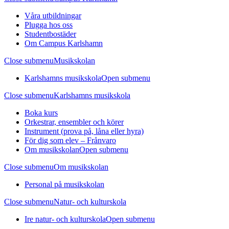
Våra utbildningar
Plugga hos oss
Studentbostäder
Om Campus Karlshamn
Close submenu
Musikskolan
Karlshamns musikskola
Open submenu
Close submenu
Karlshamns musikskola
Boka kurs
Orkestrar, ensembler och körer
Instrument (prova på, låna eller hyra)
För dig som elev – Frånvaro
Om musikskolan
Open submenu
Close submenu
Om musikskolan
Personal på musikskolan
Close submenu
Natur- och kulturskola
Ire natur- och kulturskola
Open submenu