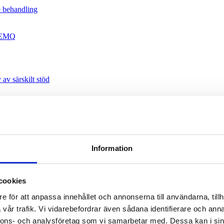
e behandling
, EMQ
av särskilt stöd
Information
cookies
msorg
Open submenu
e för att anpassa innehållet och annonserna till användarna, tillh
vår trafik. Vi vidarebefordrar även sådana identifierare och anna
nnons- och analysföretag som vi samarbetar med. Dessa kan i sin