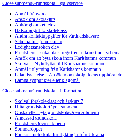
Close submenu
Grundskola – självservice
Anmäl frånvaro
Ansök om skolskjuts
Anhörigblankett elev
Hälsouppgift förskoleklass
Ändra kontaktuppgifter för vårdnadshavare
Schema för grundskolan
Ledighetsansökan elev
Fritidshem – söka plats, registrera inkomst och schema
Ansök om att byta skola inom Karlshamns kommun
Skolval – Nyinflyttad till Karlshamns kommun
Anmäl utflyttning från Karlshamns kommun
Utlandsvistelse – Ansökan om skolpliktens upphörande
Lämna synpunkter eller klagomål
Close submenu
Grundskola – information
Skolval förskoleklass och årskurs 7
Hitta grundskolor
Open submenu
Önska eller byta grundskola
Open submenu
Anpassad grundskola
Fritidshem
Open submenu
Sommaröppet
Förskola och skola för flyktingar från Ukraina