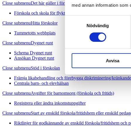
Close submenu
Det här gäller i förskolan
med annan information som du 
Förskola och skola för flyktingar från Ukraina
Samtyckesval
Close submenu
Hitta förskolor
Nödvändig
Tummetotts webbplats
Close submenu
Dygnet runt
Schema Dygnet runt
Ansökan Dygnet runt
Avvisa
Close submenu
Stöd i förskolan
Främja likabehandling och förebygga diskriminering/kränkand
Centrala barn- och elevhälsan
Close submenu
Avgifter för barnomsorg (förskola och fritids)
Registrera eller ändra inkomstuppgifter
Close submenu
Start av enskild förskola/fritidshem eller enskild ped
Riktlinjer för godkännande av enskild förskola/fritidshem och