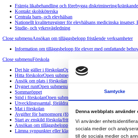
Främja likabehandling och förebygga diskriminering/kränkand
Kontakt skolsköterska
Centrala barn- och elevhälsan
Nationellt kvalitetsregister för elevhälsans medicinska insatser
Studie- och yrkesvägledning
Close submenu
Ansökan om tilläggsbelopp fristående verksamheter
Information om tilläggsbelopp för elever med omfattande behov 
Close submenu
Förskola
Det här gäller i förskolan
Open submenu
Hitta förskolor
Open submenu
Ansök om plats i förskolan
Dygnet runt
Open submenu
Samtycke
Sommaröppet
Stöd i förskolan
Open submenu
Utvecklingssamtal, föräldramöten, föräldrasamverkan
Mat i förskolan
Denna webbplats använder 
Avgifter för barnomsorg (förskola och fritids)
Open submenu
Start av enskild förskola/fritidshem eller enskild pedagogisk o
Vi använder enhetsidentifierar
Ansökan om tilläggsbelopp fristående verksamheter
sociala medier och analysera 
Lämna synpunkter eller klagomål inom förskola och skola
till de sociala medier och a