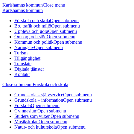
Karlshamns kommun
Close menu
Karlshamns kommun
Förskola och skola
Open submenu
Bo, trafik och miljö
Open submenu
Uppleva och göra
Open submenu
Omsorg och stöd
Open submenu
Kommun och politik
Open submenu
Näringsliv
Open submenu
Turism
Tillgänglighet
Translate
Digitala tjänster
Kontakt
Close submenu
Förskola och skola
Grundskola – självservice
Open submenu
Grundskola – information
Open submenu
Förskola
Open submenu
Gymnasium
Open submenu
Studera som vuxen
Open submenu
Musikskolan
Open submenu
Natur- och kulturskola
Open submenu