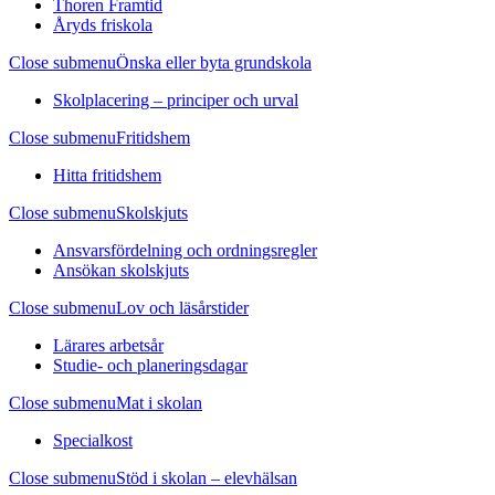
Thoren Framtid
Åryds friskola
Close submenu
Önska eller byta grundskola
Skolplacering – principer och urval
Close submenu
Fritidshem
Hitta fritidshem
Close submenu
Skolskjuts
Ansvarsfördelning och ordningsregler
Ansökan skolskjuts
Close submenu
Lov och läsårstider
Lärares arbetsår
Studie- och planeringsdagar
Close submenu
Mat i skolan
Specialkost
Close submenu
Stöd i skolan – elevhälsan