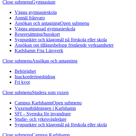
Close submenu
Gymnasium
Vägga gymnasieskola
Anmäl frånvaro
Ansökan och antagning
Open submenu
Vägga anpassad gymnasieskola
Reseersättning/busskort
Synpunkter och klagomål på förskola eller skola
Ansökan om tilläggsbelopp fristående verksamheter
Karlshamn Fria Läroverk
Close submenu
Ansökan och antagning
Behörighet
Inackorderingsbidrag
Fri kvot
Close submenu
Studera som vuxen
Campus Karlshamn
Open submenu
Vuxenutbildningen i Karlshamn
SFI – Svenska för invandrare
Studie- och yrkesvägledare
Synpunkter och klagomål på förskola eller skola
Close submenu
Campus Karlshamn