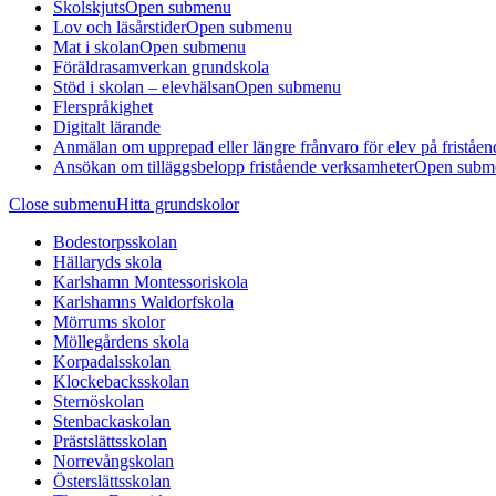
Skolskjuts
Open submenu
Lov och läsårstider
Open submenu
Mat i skolan
Open submenu
Föräldrasamverkan grundskola
Stöd i skolan – elevhälsan
Open submenu
Flerspråkighet
Digitalt lärande
Anmälan om upprepad eller längre frånvaro för elev på friståen
Ansökan om tilläggsbelopp fristående verksamheter
Open subm
Close submenu
Hitta grundskolor
Bodestorpsskolan
Hällaryds skola
Karlshamn Montessoriskola
Karlshamns Waldorfskola
Mörrums skolor
Möllegårdens skola
Korpadalsskolan
Klockebacksskolan
Sternöskolan
Stenbackaskolan
Prästslättsskolan
Norrevångskolan
Österslättsskolan