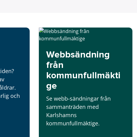
Webbsändning
från
tiden?
kommunfullmäkti
av
ge
åldrar.
rlig och
Se webb-sändningar från
sammanträden med
Karlshamns
kommunfullmäktige.