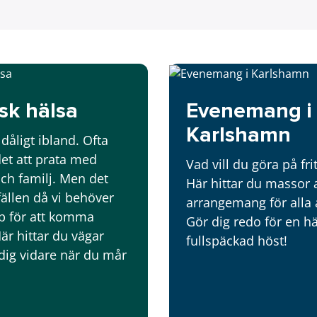
sk hälsa
Evenemang i
Karlshamn
dåligt ibland. Ofta
det att prata med
Vad vill du göra på fri
ch familj. Men det
Här hittar du massor 
lfällen då vi behöver
arrangemang för alla 
p för att komma
Gör dig redo för en hä
Här hittar du vägar
fullspäckad höst!
dig vidare när du mår