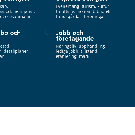
kap,
Evenemang, turism, kultur,
gsstöd, hemtjänst,
friluftsliv, motion, bibliotek,
öd, orosanmälan
fritidsgårdar, föreningar
 bo och
Jobb och
företagande
ostad,
Näringsliv, upphandling,
r, detaljplaner,
lediga jobb, tillstånd,
lan
etablering, mark