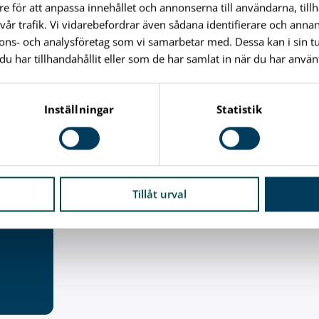
re för att anpassa innehållet och annonserna till användarna, till
vår trafik. Vi vidarebefordrar även sådana identifierare och anna
nnons- och analysföretag som vi samarbetar med. Dessa kan i sin 
har tillhandahållit eller som de har samlat in när du har använt
Snart är det dags för
Arkitekturvecka!
Inställningar
Statistik
Se alla programpunkter och anmäl dig v
Tillåt urval