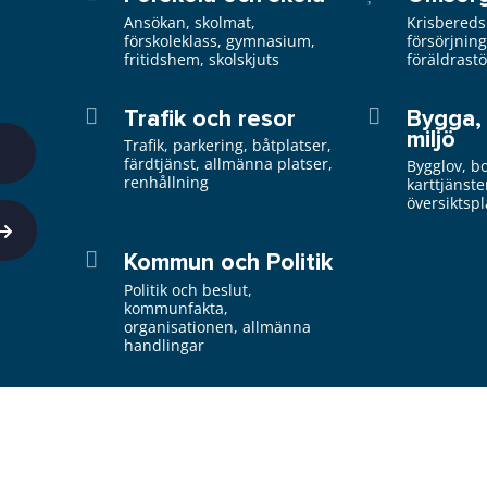
Ansökan, skolmat,
Krisbereds
förskoleklass, gymnasium,
försörjnin
fritidshem, skolskjuts
föräldrast
Trafik och resor
Bygga,
miljö
Trafik, parkering, båtplatser,
färdtjänst, allmänna platser,
Bygglov, b
renhållning
karttjänste
översiktsp
Kommun och Politik
Politik och beslut,
kommunfakta,
organisationen, allmänna
handlingar