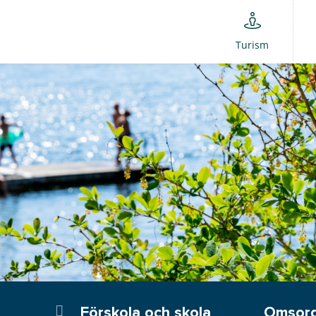
Turism
Förskola och skola
Omsorg