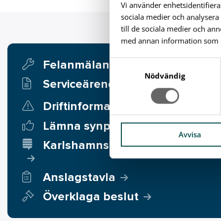
Vi använder enhetsidentifiera
sociala medier och analysera 
till de sociala medier och a
med annan information som du 
Felanmälan
S
a
Nödvändig
Serviceärende
m
t
Driftinformation
2
y
c
Lämna synpunkter
k
Avvisa
Karlshamnsförslaget
e
s
v
Anslagstavla
a
l
Överklaga beslut