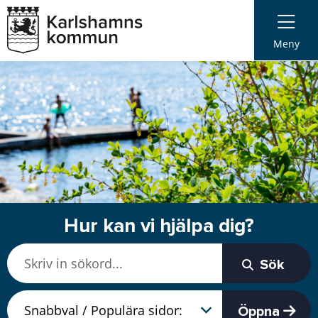
Meny
Hur kan vi hjälpa dig?
Sök
Öppna