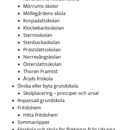
Mörrums skolor
Möllegårdens skola
Korpadalsskolan
Klockebacksskolan
Sternöskolan
Stenbackaskolan
Prästslättsskolan
Norrevångskolan
Österslättsskolan
Thoren Framtid
Åryds friskola
Önska eller byta grundskola
Skolplacering – principer och urval
Anpassad grundskola
Fritidshem
Hitta fritidshem
Sommaröppet
Förskola och skola för flyktingar från Ukraina