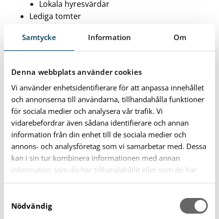
Lokala hyresvärdar
Lediga tomter
Ställ dig i tomtkö
Samtycke
Information
Om
Offentliga lokaler
Bostadsförsörjning
Adresser och lägenhetsregister
Denna webbplats använder cookies
Metertalsadresser
Vi använder enhetsidentifierare för att anpassa innehållet
Boendemiljö, buller, luftkvalitet
och annonserna till användarna, tillhandahålla funktioner
Radon
för sociala medier och analysera vår trafik. Vi
Ventilation
vidarebefordrar även sådana identifierare och annan
Imkanal
information från din enhet till de sociala medier och
Bygga nytt, ändra eller riva
annons- och analysföretag som vi samarbetar med. Dessa
Nya regler för bygglov
kan i sin tur kombinera informationen med annan
Bygglovsprocessen
information som du har tillhandahållit eller som de har
Ta fram handlingar
samlat in när du har använt deras tjänster.
Förhandsbesked
S
Grannars möjlighet att påverka
Nödvändig
a
Villor och flerbostadshus