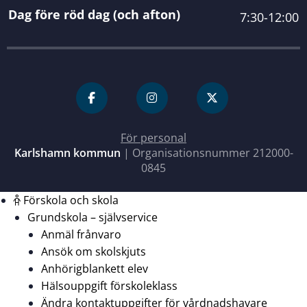
Dag före röd dag (och afton)
7:30-12:00
För personal
Karlshamn kommun
| Organisationsnummer 212000-
0845
Förskola och skola
Grundskola – självservice
Anmäl frånvaro
Ansök om skolskjuts
Anhörigblankett elev
Hälsouppgift förskoleklass
Ändra kontaktuppgifter för vårdnadshavare