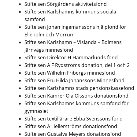
Stiftelsen Sörgårdens aktivitetsfond
Stiftelsen Karlshamns kommuns sociala
samfond
Stiftelsen Johan Ingemanssons hjälpfond för
Elleholm och Mörrum
Stiftelsen Karlshamn – Vislanda – Bolmens
järnvägs minnesfond
Stiftelsen Direktör H Hammarlunds fond
Stiftelsen A F Rydströms donation, del 1 och 2
Stiftelsen Wilhelm Fribergs minnesfond
Stiftelsen Fru Hilda Johanssons Minnesfond
Stiftelsen Karlshamns stads pensionskassefond
Stiftelsen Kamrer Ola Olssons donationsfond
Stiftelsen Karlshamns kommuns samfond för
gymnasiet
Stiftelsen textillärare Ebba Svenssons fond
Stiftelsen A Hellerströms donationsfond
Stiftelsen Gustafva Meyers donationsfond