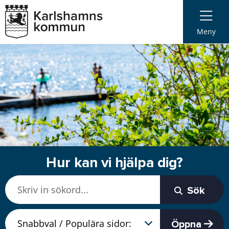
Meny
Hur kan vi hjälpa dig?
Sök
Öppna