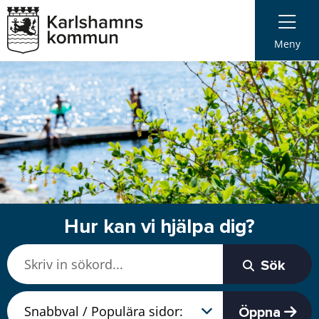
Meny
Hur kan vi hjälpa dig?
Sök
Öppna