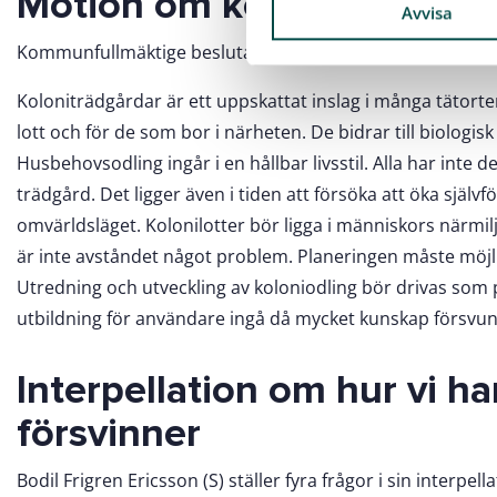
Motion om kolonilotter – G
k
Avvisa
e
Kommunfullmäktige beslutade att följande motion går vi
s
v
Koloniträdgårdar är ett uppskattat inslag i många tätorter
a
lott och för de som bor i närheten. De bidrar till biologis
l
Husbehovsodling ingår i en hållbar livsstil. Alla har in
trädgård. Det ligger även i tiden att försöka att öka sjä
omvärldsläget. Kolonilotter bör ligga i människors närmilj
är inte avståndet något problem. Planeringen måste möjl
Utredning och utveckling av koloniodling bör drivas som 
utbildning för användare ingå då mycket kunskap försvunn
Interpellation om hur vi ha
försvinner
Bodil Frigren Ericsson (S) ställer fyra frågor i sin interp