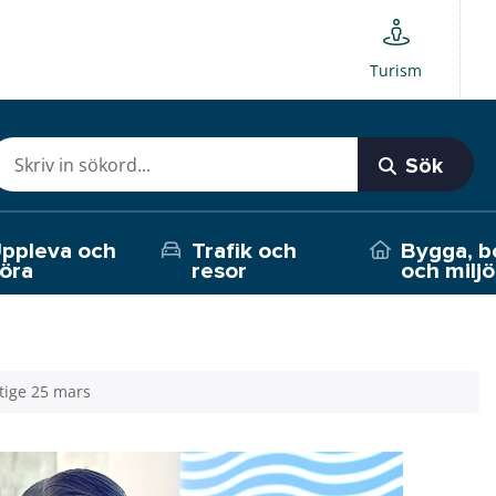
Turism
Sök
ppleva och
Trafik och
Bygga, b
öra
resor
och miljö
tige 25 mars