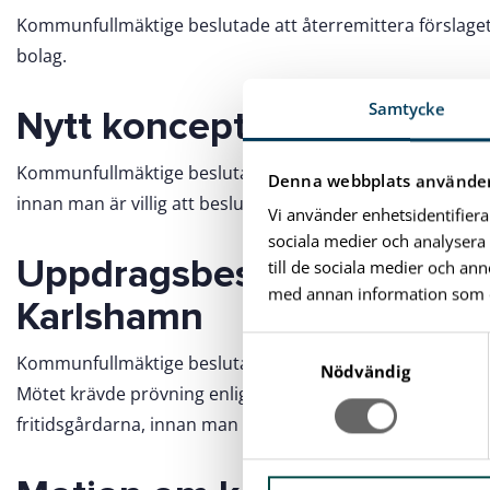
Kommunfullmäktige beslutade att återremittera förslaget 
bolag.
Samtycke
Nytt koncept för Mörrums 
Kommunfullmäktige beslutade att återremittera ärendet. S
Denna webbplats använder
innan man är villig att besluta om avveckling av nuvarande
Vi använder enhetsidentifiera
sociala medier och analysera 
Uppdragsbeskrivning friti
till de sociala medier och a
med annan information som du 
Karlshamn
S
Kommunfullmäktige beslutade att återremittera ärendet
a
Nödvändig
Mötet krävde prövning enligt barnkonventionen och en o
m
fritidsgårdarna, innan man är villig att fatta beslut i fråga
t
y
c