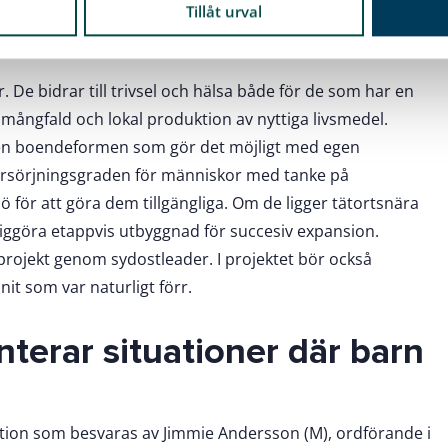
ertrud Ivarsson (C)
Tillåt urval
dare för beredning av kommunstyrelsen:
. De bidrar till trivsel och hälsa både för de som har en
k mångfald och lokal produktion av nyttiga livsmedel.
te den boendeformen som gör det möjligt med egen
lvförsörjningsgraden för människor med tanke på
ö för att göra dem tillgängliga. Om de ligger tätortsnära
iggöra etappvis utbyggnad för succesiv expansion.
projekt genom sydostleader. I projektet bör också
it som var naturligt förr.
nterar situationer där barn
ellation som besvaras av Jimmie Andersson (M), ordförande i