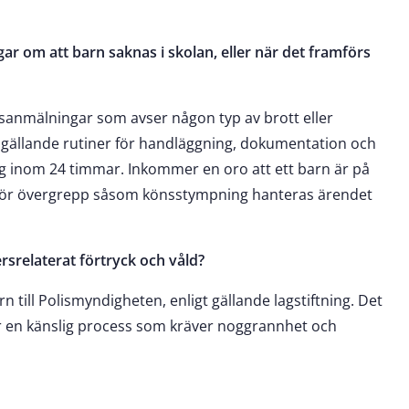
 om att barn saknas i skolan, eller när det framförs
rosanmälningar som avser någon typ av brott eller
gällande rutiner för handläggning, dokumentation och
g inom 24 timmar. Inkommer en oro att ett barn är på
as för övergrepp såsom könsstympning hanteras ärendet
rsrelaterat förtryck och våld?
n till Polismyndigheten, enligt gällande lagstiftning. Det
 är en känslig process som kräver noggrannhet och