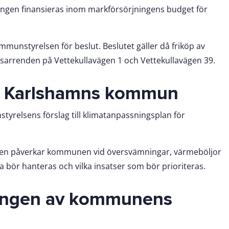
ngen finansieras inom markförsörjningens budget för
mmunstyrelsen för beslut. Beslutet gäller då friköp av
arrenden på Vettekullavägen 1 och Vettekullavägen 39.
ör Karlshamns kommun
relsens förslag till klimatanpassningsplan för
gen påverkar kommunen vid översvämningar, värmeböljor
a bör hanteras och vilka insatser som bör prioriteras.
rningen av kommunens