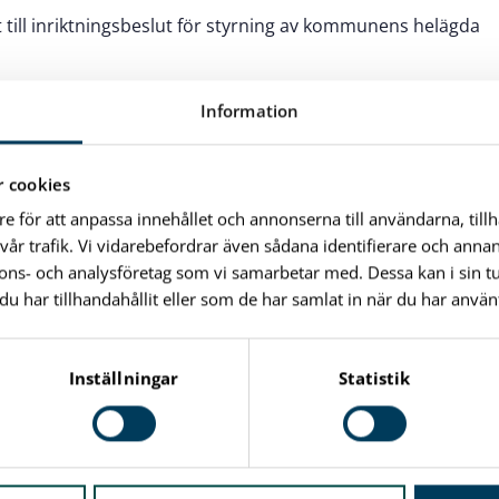
till inriktningsbeslut för styrning av kommunens helägda
Information
lokalbibliotek
var på frågan om vart biblioteket ska flytta efterfrågas
 cookies
 lokalbibliotek.
re för att anpassa innehållet och annonserna till användarna, till
vår trafik. Vi vidarebefordrar även sådana identifierare och anna
dsgårdsverksamheten i
nnons- och analysföretag som vi samarbetar med. Dessa kan i sin 
har tillhandahållit eller som de har samlat in när du har använt
 om uppdragsbeskrivning för fritidsgårdsverksamheten.
Inställningar
Statistik
mprövning av åldersgränsen för de som får besöka
n.