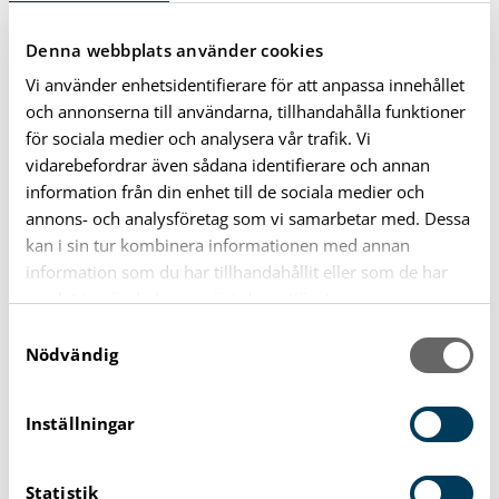
2026
Denna webbplats använder cookies
117
Vi använder enhetsidentifierare för att anpassa innehållet
och annonserna till användarna, tillhandahålla funktioner
2025
156
för sociala medier och analysera vår trafik. Vi
vidarebefordrar även sådana identifierare och annan
2024
109
information från din enhet till de sociala medier och
annons- och analysföretag som vi samarbetar med. Dessa
kan i sin tur kombinera informationen med annan
2023
105
information som du har tillhandahållit eller som de har
samlat in när du har använt deras tjänster.
2022
146
S
Nödvändig
a
januari
12
m
t
Inställningar
y
februari
13
c
Statistik
k