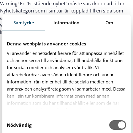
Varning! En 'Fristående nyhet' måste vara kopplad till en
Nyhetskategori som i sin tur är kopplad till en sida som
använder mallen: 'Fristående mall huvusida' för att kunna
Samtycke
Information
Om
visas. Detta eftersom nyheten använder mallens
inställningar för toppbild, brödsmulor o.s.v.
Denna webbplats använder cookies
Vi använder enhetsidentifierare för att anpassa innehållet
och annonserna till användarna, tillhandahålla funktioner
för sociala medier och analysera vår trafik. Vi
vidarebefordrar även sådana identifierare och annan
information från din enhet till de sociala medier och
annons- och analysföretag som vi samarbetar med. Dessa
kan i sin tur kombinera informationen med annan
information som du har tillhandahållit eller som de har
samlat in när du har använt deras tjänster.
S
Nödvändig
a