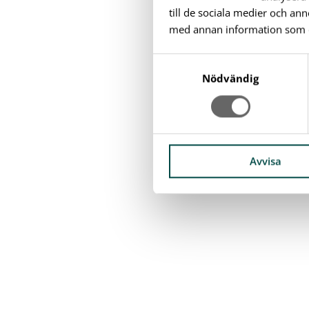
till de sociala medier och a
med annan information som du 
S
a
Nödvändig
m
t
y
c
k
Avvisa
e
s
v
a
l