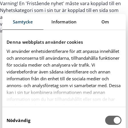
Varning! En 'Fristående nyhet' måste vara kopplad till en
Nyhetskategori som i sin tur är kopplad till en sida som
använder mallen: 'Fristående mall huvusida' för att kunna
Samtycke
Information
Om
visas. Detta eftersom nyheten använder mallens
inställningar för toppbild, brödsmulor o.s.v.
Denna webbplats använder cookies
Vi använder enhetsidentifierare för att anpassa innehållet
och annonserna till användarna, tillhandahålla funktioner
för sociala medier och analysera vår trafik. Vi
vidarebefordrar även sådana identifierare och annan
information från din enhet till de sociala medier och
annons- och analysföretag som vi samarbetar med. Dessa
kan i sin tur kombinera informationen med annan
information som du har tillhandahållit eller som de har
samlat in när du har använt deras tjänster.
S
Nödvändig
a