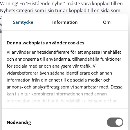
Varning! En 'Fristående nyhet' måste vara kopplad till en
Nyhetskategori som i sin tur är kopplad till en sida som
använder mallen: 'Fristående mall huvusida' för att kunna
Samtycke
Information
Om
visas. Detta eftersom nyheten använder mallens
inställningar för toppbild, brödsmulor o.s.v.
Denna webbplats använder cookies
Vi använder enhetsidentifierare för att anpassa innehållet
och annonserna till användarna, tillhandahålla funktioner
för sociala medier och analysera vår trafik. Vi
vidarebefordrar även sådana identifierare och annan
information från din enhet till de sociala medier och
annons- och analysföretag som vi samarbetar med. Dessa
kan i sin tur kombinera informationen med annan
information som du har tillhandahållit eller som de har
samlat in när du har använt deras tjänster.
S
Nödvändig
a