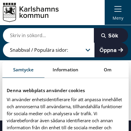
Meny
Sök
Öppna
Samtycke
Information
Om
Du är här:
Kontakter
Charlotte Andersson
Charlotte Andersson
Denna webbplats använder cookies
Vi använder enhetsidentifierare för att anpassa innehållet
Senast uppdaterad: 2025-08-05
och annonserna till användarna, tillhandahålla funktioner
för sociala medier och analysera vår trafik. Vi
vidarebefordrar även sådana identifierare och annan
information från din enhet till de sociala medier och