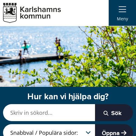
Meny
Hur kan vi hjälpa dig?
Sök
Öppna