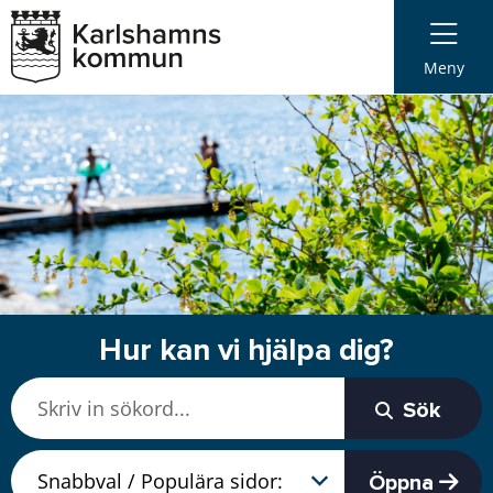
Meny
Hur kan vi hjälpa dig?
Sök
Öppna