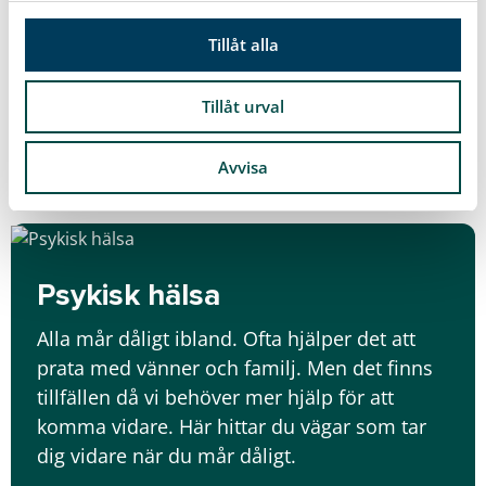
behöver inte lösa allt själv. Öppenvården
l
Barn och familj finns här för dig som
Tillåt alla
förälder när du behöver råd, stöd eller bara
någon att prata med om stort och smått i
Tillåt urval
vardagen.
Avvisa
Läs mer
Psykisk hälsa
Alla mår dåligt ibland. Ofta hjälper det att
prata med vänner och familj. Men det finns
tillfällen då vi behöver mer hjälp för att
komma vidare. Här hittar du vägar som tar
dig vidare när du mår dåligt.