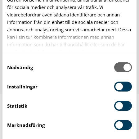
Överklaga beslut
för sociala medier och analysera vår trafik. Vi
vidarebefordrar även sådana identifierare och annan
information från din enhet till de sociala medier och
annons- och analysföretag som vi samarbetar med. Dessa
kan i sin tur kombinera informationen med annan
Snart är det dags för årets
information som du har tillhandahållit eller som de har
Arkitekturvecka!
samlat in när du har använt deras tjänster.
S
Se alla programpunkter och anmäl dig via
Nödvändig
a
länken.
m
t
Inställningar
y
c
Statistik
k
e
Råd och stöd till föräldrar
s
Marknadsföring
v
Känns familjelivet lite extra svårt ibland? Du
a