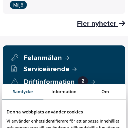
Miljö
Fler nyheter
Felanmälan
Serviceärende
Driftinformation
2
Samtycke
Information
Om
Lämna synpunkter
Karlshamnsförslaget
Denna webbplats använder cookies
Vi använder enhetsidentifierare för att anpassa innehållet
Anslagstavla
och annonserna till användarna, tillhandahålla funktioner