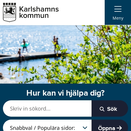
Meny
Hur kan vi hjälpa dig?
Sök
Öppna