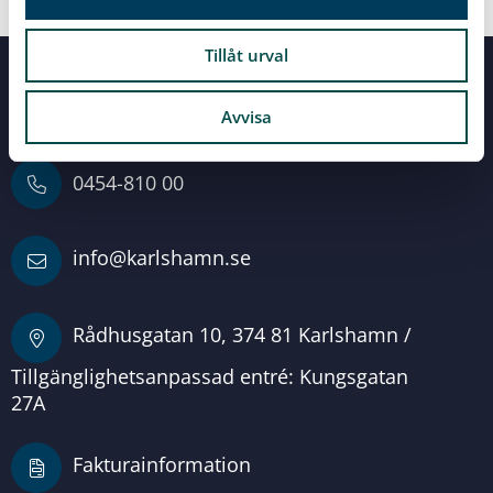
Kopiera länk
Skriv ut sidan
Tillåt urval
Servicecenter
Vid alla dina frågor
Avvisa
0454-810 00
info@karlshamn.se
Rådhusgatan 10, 374 81 Karlshamn /
Tillgänglighetsanpassad entré: Kungsgatan
27A
Fakturainformation