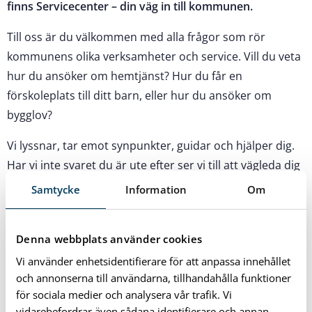
finns Servicecenter – din väg in till kommunen.
Till oss är du välkommen med alla frågor som rör
kommunens olika verksamheter och service. Vill du veta
hur du ansöker om hemtjänst? Hur du får en
förskoleplats till ditt barn, eller hur du ansöker om
bygglov?
Vi lyssnar, tar emot synpunkter, guidar och hjälper dig.
Har vi inte svaret du är ute efter ser vi till att vägleda dig
vidare tills du finner dina svar. Servicecenter ökar
Samtycke
Information
Om
tillgängligheten och kvaliteten på informationen och ger
likvärdig service till alla. Välkommen med dina frågor till
Denna webbplats använder cookies
oss!
Vi använder enhetsidentifierare för att anpassa innehållet
och annonserna till användarna, tillhandahålla funktioner
för sociala medier och analysera vår trafik. Vi
Kontakta Servicecenter
vidarebefordrar även sådana identifierare och annan