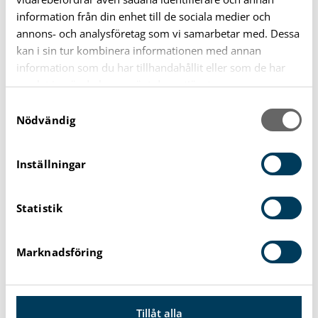
information från din enhet till de sociala medier och
Felanmälan eller lämna synpunkter
annons- och analysföretag som vi samarbetar med. Dessa
kan i sin tur kombinera informationen med annan
information som du har tillhandahållit eller som de har
Press och media
samlat in när du har använt deras tjänster.
S
Sök politiker
Nödvändig
a
m
t
Lämna ett Karlshamnsförslag
Inställningar
y
c
Skicka säker e-post
Statistik
k
e
s
Marknadsföring
v
a
DELA:
l
Tillåt alla