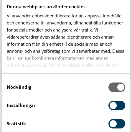
Denna webbplats använder cookies
Vi använder enhetsidentifierare för att anpassa innehållet
och annonserna till användarna, tillhandahålla funktioner
Snart är det dags för årets
för sociala medier och analysera vår trafik. Vi
Arkitekturvecka!
vidarebefordrar även sådana identifierare och annan
information från din enhet till de sociala medier och
Se alla programpunkter och anmäl dig via
annons- och analysföretag som vi samarbetar med. Dessa
länken.
kan i sin tur kombinera informationen med annan
information som du har tillhandahållit eller som de har
samlat in när du har använt deras tjänster.
S
Nödvändig
a
m
t
Inställningar
y
c
Statistik
k
e