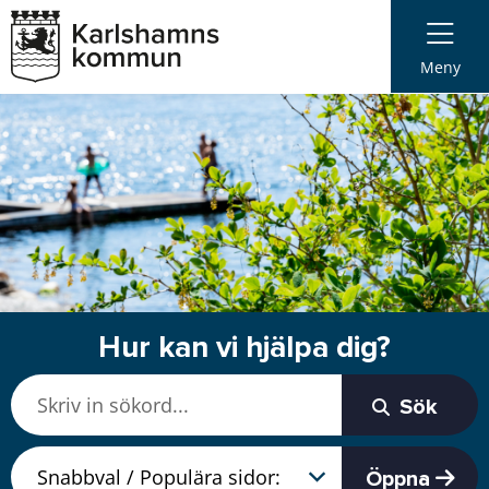
Meny
Hur kan vi hjälpa dig?
Sök
Öppna