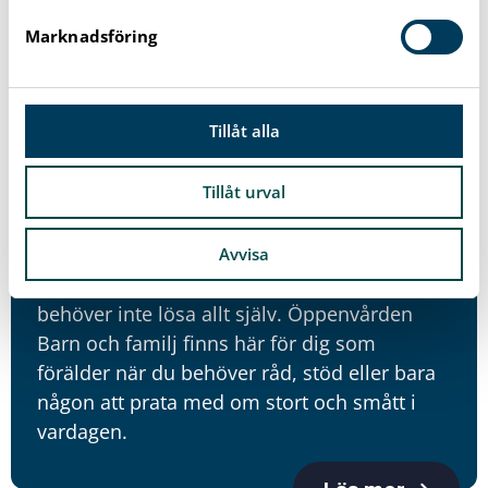
s
Marknadsföring
v
a
l
Tillåt alla
Tillåt urval
Råd och stöd till föräldrar
Avvisa
Känns familjelivet lite extra svårt ibland? Du
behöver inte lösa allt själv. Öppenvården
Barn och familj finns här för dig som
förälder när du behöver råd, stöd eller bara
någon att prata med om stort och smått i
vardagen.