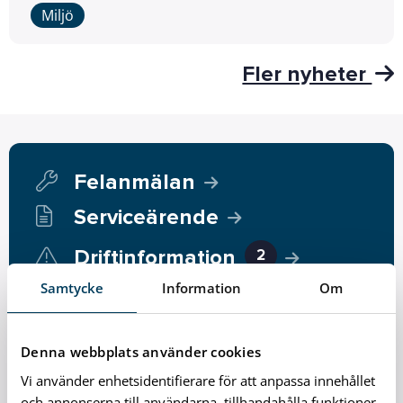
Miljö
Fler nyheter
Felanmälan
Serviceärende
Driftinformation
2
Samtycke
Information
Om
Lämna synpunkter
Karlshamnsförslaget
Denna webbplats använder cookies
Vi använder enhetsidentifierare för att anpassa innehållet
Anslagstavla
och annonserna till användarna, tillhandahålla funktioner