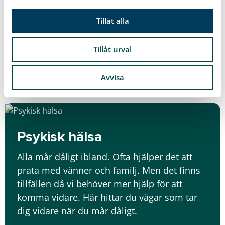
behöver inte lösa allt själv. Öppenvården
l
Barn och familj finns här för dig som
Tillåt alla
förälder när du behöver råd, stöd eller bara
någon att prata med om stort och smått i
Tillåt urval
vardagen.
Avvisa
Läs mer
Psykisk hälsa
Alla mår dåligt ibland. Ofta hjälper det att
prata med vänner och familj. Men det finns
tillfällen då vi behöver mer hjälp för att
komma vidare. Här hittar du vägar som tar
dig vidare när du mår dåligt.