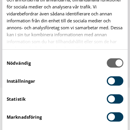
Överklaga beslut
för sociala medier och analysera vår trafik. Vi
vidarebefordrar även sådana identifierare och annan
information från din enhet till de sociala medier och
annons- och analysföretag som vi samarbetar med. Dessa
kan i sin tur kombinera informationen med annan
Snart är det dags för årets
information som du har tillhandahållit eller som de har
Arkitekturvecka!
samlat in när du har använt deras tjänster.
S
Se alla programpunkter och anmäl dig via
Nödvändig
a
länken.
m
t
Inställningar
y
c
Statistik
k
e
Råd och stöd till föräldrar
s
Marknadsföring
v
Känns familjelivet lite extra svårt ibland? Du
a