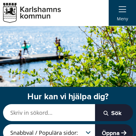
Meny
Hur kan vi hjälpa dig?
Sök
Öppna