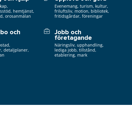
kap,
Evenemang, turism, kultur,
gsstöd, hemtjänst,
friluftsliv, motion, bibliotek,
öd, orosanmälan
fritidsgårdar, föreningar
 bo och
Jobb och
företagande
ostad,
Näringsliv, upphandling,
r, detaljplaner,
lediga jobb, tillstånd,
lan
etablering, mark