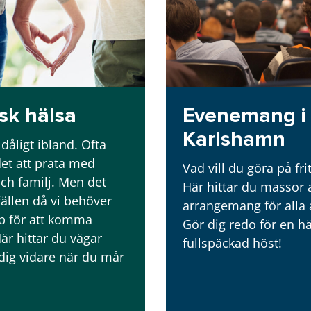
sk hälsa
Evenemang i
Karlshamn
dåligt ibland. Ofta
det att prata med
Vad vill du göra på fri
ch familj. Men det
Här hittar du massor 
lfällen då vi behöver
arrangemang för alla 
p för att komma
Gör dig redo för en hä
Här hittar du vägar
fullspäckad höst!
dig vidare när du mår