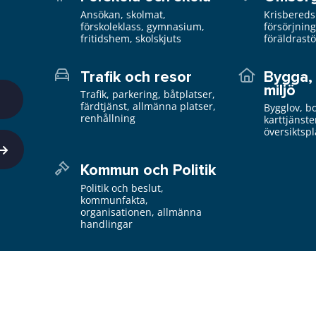
Ansökan, skolmat,
Krisbereds
förskoleklass, gymnasium,
försörjnin
fritidshem, skolskjuts
föräldrast
Trafik och resor
Bygga,
miljö
Trafik, parkering, båtplatser,
färdtjänst, allmänna platser,
Bygglov, b
renhållning
karttjänste
översiktsp
Kommun och Politik
Politik och beslut,
kommunfakta,
organisationen, allmänna
handlingar