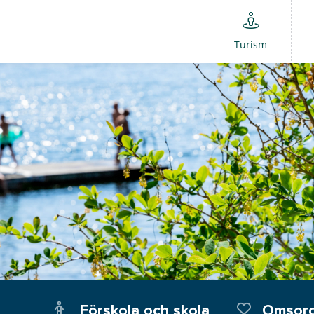
Turism
Förskola och skola
Omsorg