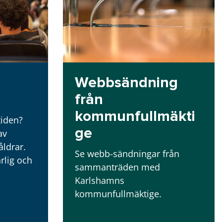
Webbsändning
från
kommunfullmäkti
tiden?
ge
av
åldrar.
Se webb-sändningar från
rlig och
sammanträden med
Karlshamns
kommunfullmäktige.