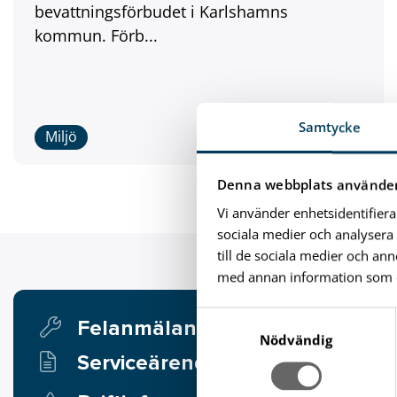
bevattningsförbudet i Karlshamns
kommun. Förb...
Samtycke
Miljö
Denna webbplats använder
Vi använder enhetsidentifiera
sociala medier och analysera 
till de sociala medier och a
med annan information som du 
S
Felanmälan
a
Nödvändig
Serviceärende
m
t