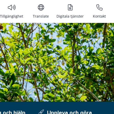
Tillgänglighet
Translate
Digitala tjänster
Kontakt
 och hjälp
Uppleva och göra