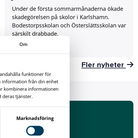
Under de första sommarmånaderna ökade
skadegörelsen på skolor i Karlshamn.
Bodestorpsskolan och Österslättsskolan var
särskilt drabbade.
Om
Kommun
Fler nyheter
handahålla funktioner för
n information från din enhet
tur kombinera informationen
 deras tjänster.
 årets
Marknadsföring
ia länken.