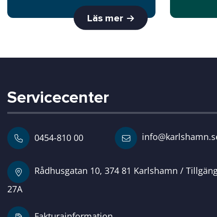
Läs mer
Servicecenter
info@karlshamn.s
0454-810 00
Rådhusgatan 10, 374 81 Karlshamn / Tillgän
27A
Fakturainformation