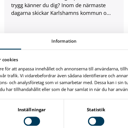
trygg känner du dig? Inom de närmaste
dagarna skickar Karlshamns kommun o...
Information
Kommun
 cookies
re för att anpassa innehållet och annonserna till användarna, till
vår trafik. Vi vidarebefordrar även sådana identifierare och anna
nnons- och analysföretag som vi samarbetar med. Dessa kan i sin 
har tillhandahållit eller som de har samlat in när du har använt
Snart är det dags för
Arkitekturvecka!
Inställningar
Statistik
Se alla programpunkter och anmäl dig v